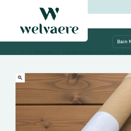
Bain 
Boutique
Lampe Philips UV-C pour le filt