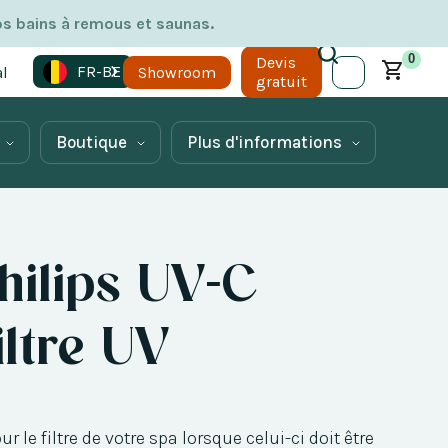
os bains à remous et saunas.
0
Devis
FR-BE
l
Showroom
gratuit
Boutique
Plus d'informations
ilips UV-C
iltre UV
le filtre de votre spa lorsque celui-ci doit être