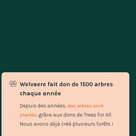
Welvaere fait don de 1500 arbres 
chaque année
Depuis des années,
des arbres sont
grâce aux dons de Trees for All.
plantés
Nous avons déjà créé plusieurs forêts !