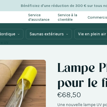
Bénéficiez d'une réduction de 300 € sur tous n
Service
Service à la
Commercia
d'assistance
clientèle
Nordique
Saunas extérieurs
Vie en plein air
re UV
Lampe Ph
pour le f
€68,50
Une nouvelle lampe UV pour 