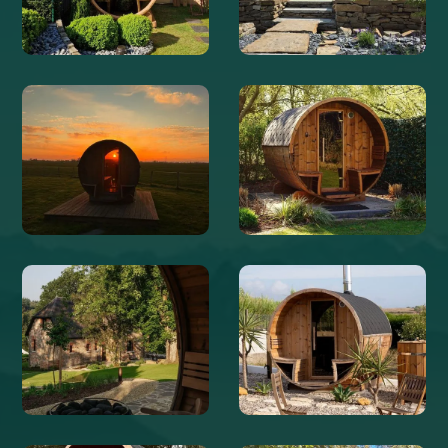
@ WELVAERE
@ WELVAERE
@BOERDERIJDEGROTELIEFDE
@KASTEELHOEVEDEERP