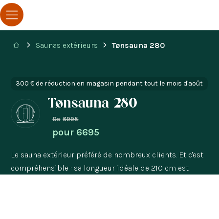
Saunas extérieurs
Tønsauna 280
300 € de réduction en magasin pendant tout le mois d'août
Tønsauna 280
De
6995
pour
6695
Le sauna extérieur préféré de nombreux clients. Et c'est
compréhensible : sa longueur idéale de 210 cm est
idéale pour se détendre au chaud. Découvrez tous les
avantages de ce magnifique sauna ici !
280 cm
210 cm
à partir de 1 heure