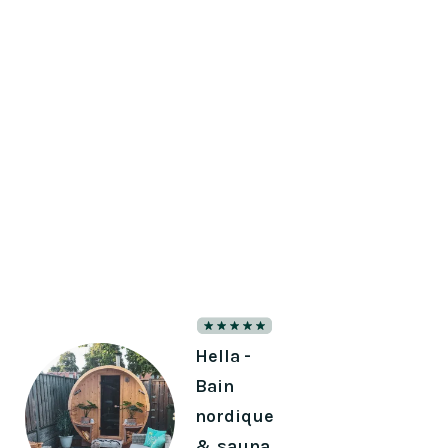
Slide 1 of 2.
Hella -
Bain
nordique
& sauna