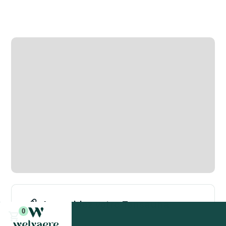
770 kg
Disponible au bois ou à l'électricité
Assemblez votre Tønsauna
0