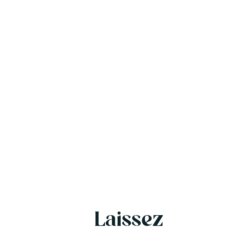
Le pavillon 't Wylde
Le chemin Wylde
Au Wylde pad, il y a deux cottages avec Bain
nordique privé, un sauna au Pingo ainsi
qu'un Bain nordique commun. Un vrai
moment de détente à Twijzelerheide.
Zwier le port franc de la ville
Zwier
Laissez
Un paradis caché sous la fumée