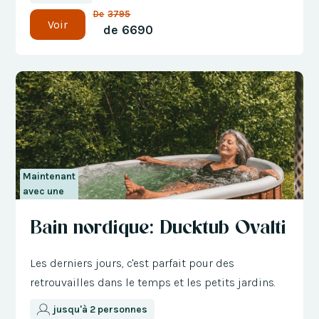
De
3795
Voir
de
6690
Maintenant
avec une
réduction
Bain nordique: Ducktub Ovalti
de 300 €
Les derniers jours, c'est parfait pour des
retrouvailles dans le temps et les petits jardins.
jusqu'à 2 personnes