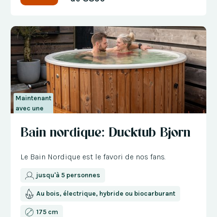
Maintenant
avec une
réduction
Bain nordique: Ducktub Bjorn
de 300 €
Le Bain Nordique est le favori de nos fans.
jusqu'à 5 personnes
Au bois, électrique, hybride ou biocarburant
175 cm