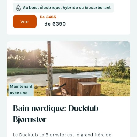
Au bois, électrique, hybride ou biocarburant
De
3495
Voir
de
6390
Maintenant
avec une
réduction
Bain nordique: Ducktub
de 300 €
Bjornstor
Le Ducktub Le Bjornstor est le grand frère de