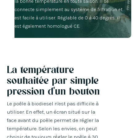
la bonne température en toute saison. Il se
connecte simplement au système de filtration et
est facile à utiliser. Réglable de 0 à 40 degrés, il
est également homologué CE.
La température
souhaitée par simple
pression d'un bouton
Le poêle à biodiesel n'est pas difficile à
utiliser. En effet, un écran situé sur la
face avant du poêle permet de régler la
température. Selon les envies, on peut
choisir de toujours régler le poêle à 30