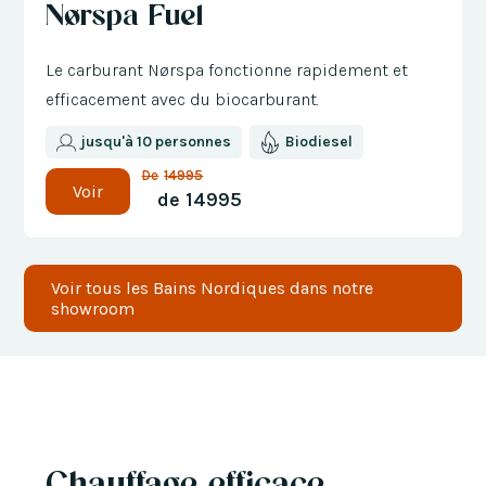
Nørspa Fuel
de 300 €
Le carburant Nørspa fonctionne rapidement et
efficacement avec du biocarburant.
jusqu'à 10 personnes
Biodiesel
De
14995
Voir
de
14995
Voir tous les Bains Nordiques dans notre
showroom
Chauffage efficace