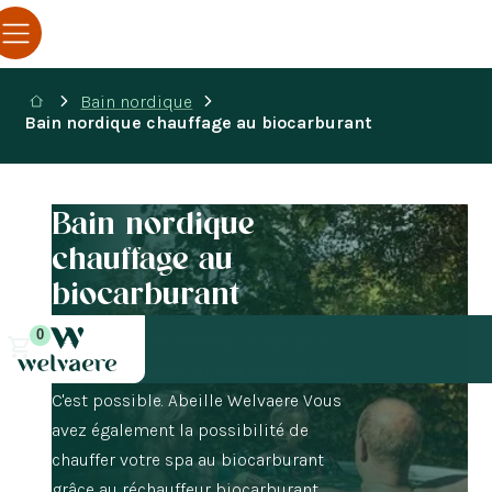
Bain nordique
Bain nordique chauffage au biocarburant
Bain nordique
chauffage au
biocarburant
0
Vous souhaitez chauffer le spa sans
brûler de bois ni utiliser d’électricité ?
C'est possible. Abeille Welvaere Vous
avez également la possibilité de
chauffer votre spa au biocarburant
grâce au réchauffeur biocarburant