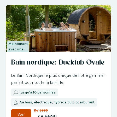
Maintenant
avec une
réduction
Bain nordique: Ducktub Ovale
de 300 €
Le Bain Nordique le plus unique de notre gamme :
parfait pour toute la famille.
jusqu'à 10 personnes
Au bois, électrique, hybride ou biocarburant
De
5995
Voir
de
8890