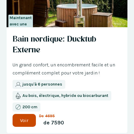
Maintenant
avec une
réduction
Bain nordique: Ducktub
de 300 €
Externe
Un grand confort, un encombrement facile et un
complément complet pour votre jardin !
jusqu'à 6 personnes
Au bois, électrique, hybride ou biocarburant
200 cm
De
4695
Voir
de
7590