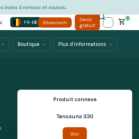
os bains à remous et saunas.
0
Devis
FR-BE
l
Showroom
gratuit
Boutique
Plus d'informations
Produit connexe
Tønsauna 330
n
Voir