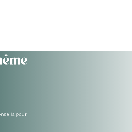
même
onseils pour