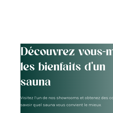
Découvrez vous-
les bienfaits d'un
sauna
Visitez l’un de nos showrooms et obtenez des c
savoir quel sauna vous convient le mieux.