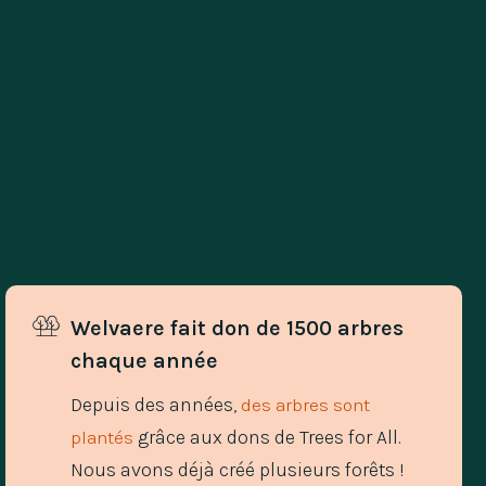
Welvaere fait don de 1500 arbres 
chaque année
Depuis des années,
des arbres sont
grâce aux dons de Trees for All.
plantés
Nous avons déjà créé plusieurs forêts !