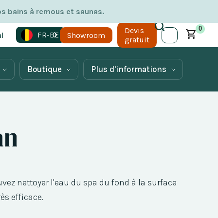
os bains à remous et saunas.
0
Devis
FR-BE
l
Showroom
gratuit
Boutique
Plus d'informations
an
vez nettoyer l'eau du spa du fond à la surface
ès efficace.