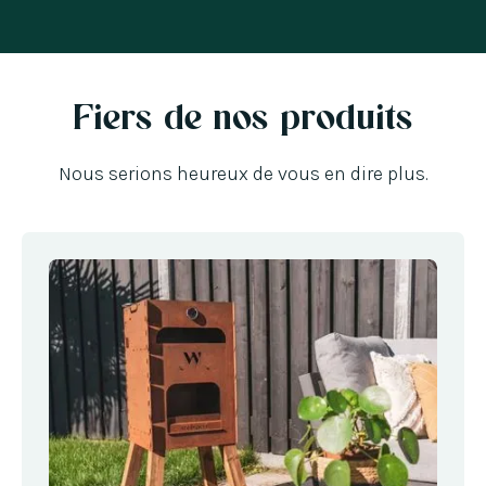
Un four à pizza et un grill pratiques en un.
J'ai déjà préparé de nombreux plats
délicieux dessus lors de merveilleuses
Fiers de nos produits
journées d'été !
Nous serions heureux de vous en dire plus.