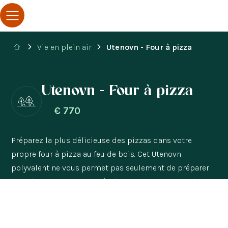
Vie en plein air
Utenovn - Four à pizza
Utenovn - Four à pizza
€
770
Préparez la plus délicieuse des pizzas dans votre
propre four à pizza au feu de bois. Cet Utenovn
polyvalent ne vous permet pas seulement de préparer
des pizzas. Vous pouvez également vous surprendre et
surprendre vos invités avec une Saltimbocca
délicieusement tendre, grillée sur le dessus de
l'Utenovn, si vous optez pour l'amélioration de la plaque