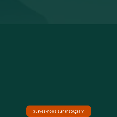
Lire l'intégralité de l'article
Linsey
C'est vraiment génial quand il fait beau
d'être dehors avec les enfants, de mettre
tous les ingrédients sur la table et de faire
nos propres pizzas. Bram adore aussi !
Bram
Suivez-nous sur instagram