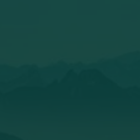
charcuterie ici ? 🥂🧖🏻♀️
Lire l'intégralité de l'article
Cuisine Familiale
L'amour, c'est cuire une pizza ensemble 🍕
🥰 ET l'amour de l'homme passe par
l'estomac 🤪 Tout est vrai ! Nous sommes
de grands chanceux ! Après tout, nous
avons pu tester et garder ce cool four à pizza
à bois 🔥de chez @welvaere 🤩.