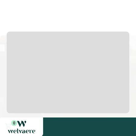
de cuisson.
105x55x55
Four à pizza
Four à bois
0
Commandez dans la boutique en