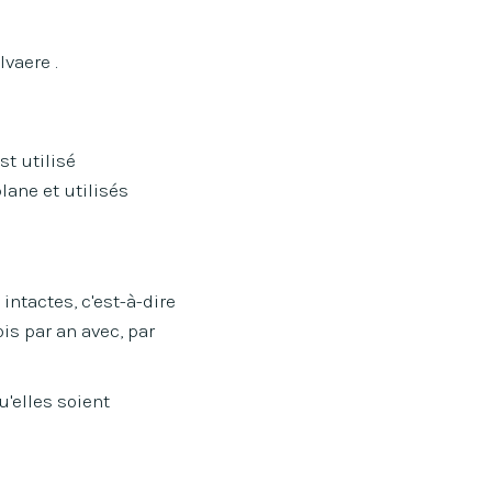
vaere .
t utilisé
lane et utilisés
intactes, c'est-à-dire
ois par an avec, par
u'elles soient