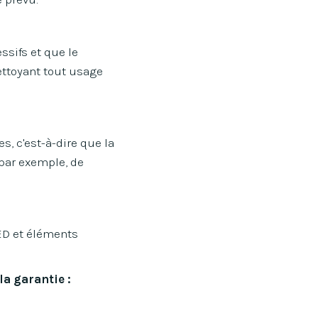
essifs et que le
ettoyant tout usage
s, c'est-à-dire que la
 par exemple, de
LED et éléments
la garantie :