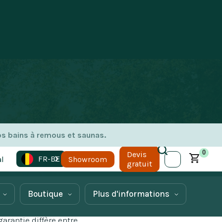
os bains à remous et saunas.
0
Devis
FR-BE
l
Showroom
gratuit
Boutique
Plus d'informations
arantie diffère entre