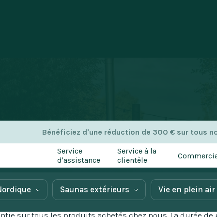
Garantie
Bénéficiez d'une réduction de 300 € sur tous n
Service
Service à la
Commercia
d'assistance
clientèle
Nordique
Saunas extérieurs
Vie en plein air
ntie sur tous les produits achetés chez nous. La durée de g