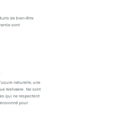
duits de bien-être
rantie sont
:
'usure naturelle, une
que Welvaere . Ne sont
tes qui ne respectent
imensionné pour