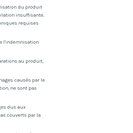
lisation du produit
lation insuffisante,
chniques requises
e l'indemnisation
arations au produit,
mmages causés par le
tion, ne sont pas
ges dus aux
as couverts par la