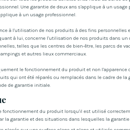
ssionnel. Une garantie de deux ans s'applique à un usage p
applique à un usage professionnel.
rence à l'utilisation de nos produits à des fins personnelle
quant à lui, concerne l'utilisation de nos produits dans u
nnelles, telles que les centres de bien-être, les parcs de 
s campings et autres lieux commerciaux.
quement le fonctionnement du produit et non l'apparence ou
uits qui ont été réparés ou remplacés dans le cadre de la 
ode de garantie initiale.
ue
e fonctionnement du produit lorsqu'il est utilisé correctem
r la garantie et des situations dans lesquelles la garantie
re placés sur une surface plane et plane et utilisés comme