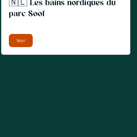
🇳🇱 Les bains nordiques du
parc Soof
Voir