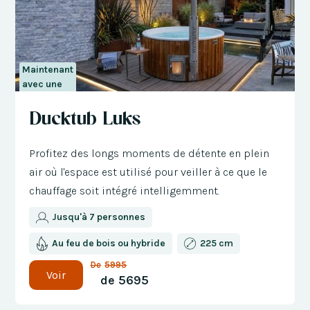
Maintenant
avec une
réduction
Ducktub Luks
de 300 €
Profitez des longs moments de détente en plein
air où l'espace est utilisé pour veiller à ce que le
chauffage soit intégré intelligemment.
Jusqu'à 7 personnes
Au feu de bois ou hybride
225 cm
De
5995
Voir
de
5695