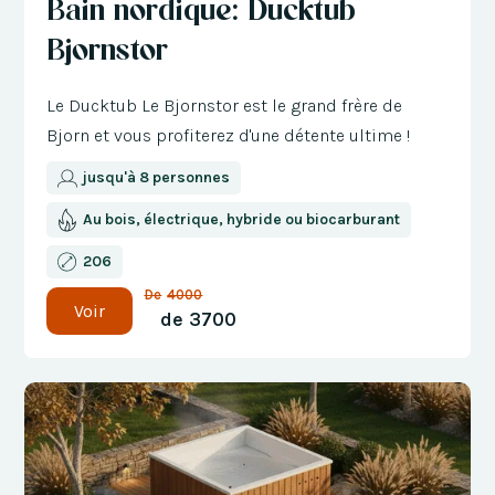
Bain nordique: Ducktub
de 300 €
Bjornstor
Le Ducktub Le Bjornstor est le grand frère de
Bjorn et vous profiterez d'une détente ultime !
jusqu'à 8 personnes
Au bois, électrique, hybride ou biocarburant
206
De
4000
Voir
de
3700