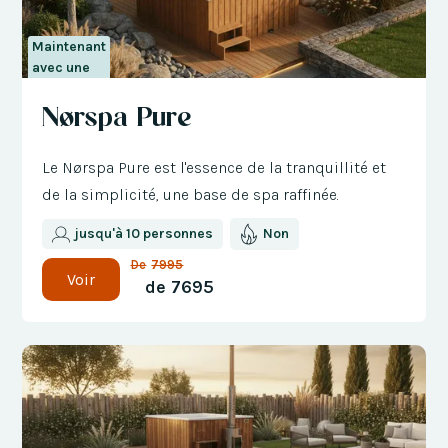
Maintenant
avec une
réduction
Nørspa Pure
de 300 €
Le Nørspa Pure est l'essence de la tranquillité et
de la simplicité, une base de spa raffinée.
jusqu'à 10 personnes
Non
De
7995
Voir
de
7695