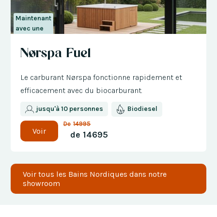
Maintenant
avec une
réduction
Nørspa Fuel
de 300 €
Le carburant Nørspa fonctionne rapidement et
efficacement avec du biocarburant.
jusqu'à 10 personnes
Biodiesel
De
14995
Voir
de
14695
Voir tous les Bains Nordiques dans notre
showroom