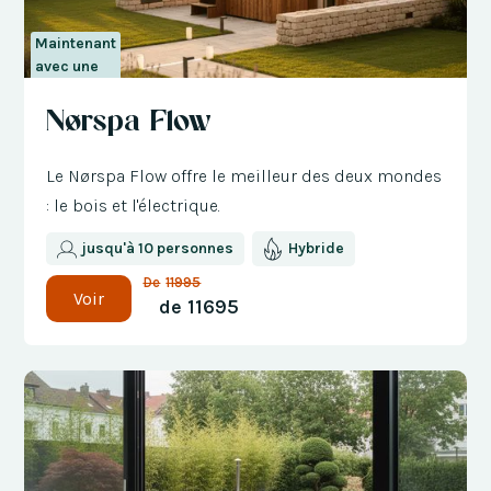
Maintenant
avec une
réduction
Nørspa Flow
de 300 €
Le Nørspa Flow offre le meilleur des deux mondes
: le bois et l'électrique.
jusqu'à 10 personnes
Hybride
De
11995
Voir
de
11695