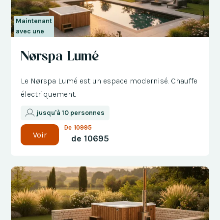
Maintenant
avec une
réduction
Nørspa Lumé
de 300 €
Le Nørspa Lumé est un espace modernisé. Chauffe
électriquement.
jusqu'à 10 personnes
De
10995
Voir
de
10695