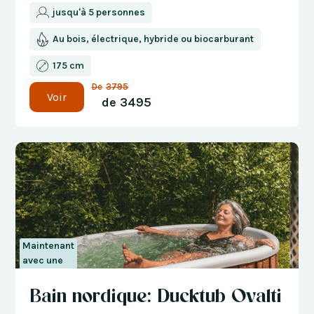
jusqu'à 5 personnes
Au bois, électrique, hybride ou biocarburant
175 cm
De
3795
Voir
de
3495
Maintenant
avec une
réduction
Bain nordique: Ducktub Ovalti
de 300 €