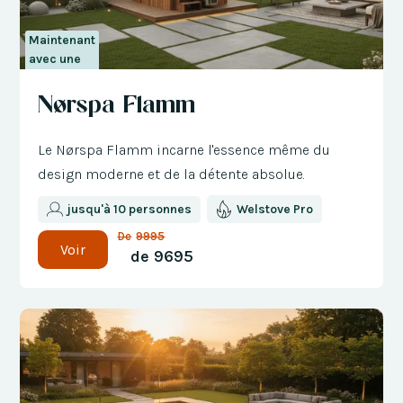
Maintenant
avec une
réduction
Nørspa Flamm
de 300 €
Le Nørspa Flamm incarne l'essence même du
design moderne et de la détente absolue.
jusqu'à 10 personnes
Welstove Pro
De
9995
Voir
de
9695