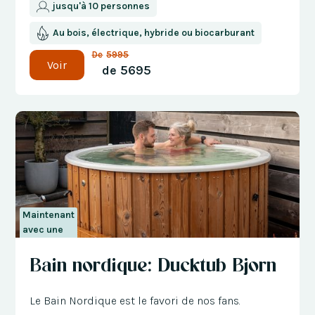
jusqu'à 10 personnes
Au bois, électrique, hybride ou biocarburant
De
5995
Voir
de
5695
Maintenant
avec une
réduction
Bain nordique: Ducktub Bjorn
de 300 €
Le Bain Nordique est le favori de nos fans.