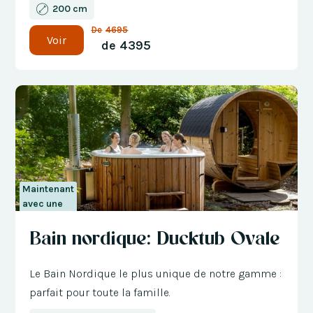
200 cm
De
4695
Voir
de
4395
Maintenant
avec une
réduction
Bain nordique: Ducktub Ovale
de 300 €
Le Bain Nordique le plus unique de notre gamme :
parfait pour toute la famille.