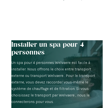
Installer un spa pour 4
personnes
Un spa pour 4 personnes Welvaere est facile à
installer. Nous offrons le choix entre transport
externe ou transport Welvaere . Pour le transport
externe, vous devez raccorder vous-même le
système de chauffage et de filtration. Si vous
choisissez le transport par Welvaere , nous le
connecterons pour vous.