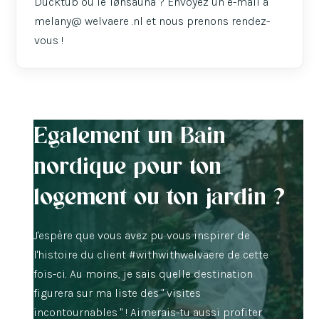
Ducktub ou le Tønsauna ? Envoyez un e-mail à
melany@ welvaere .nl et nous prenons rendez-
vous !
Egalement un Bain
nordique pour ton
logement ou ton jardin ?
J'espère que vous avez pu vous inspirer de
l'histoire du client #withwithwelvaere de cette
fois-ci. Au moins, je sais quelle destination
figurera sur ma liste des " visites
incontournables " ! Aimerais-tu aussi profiter