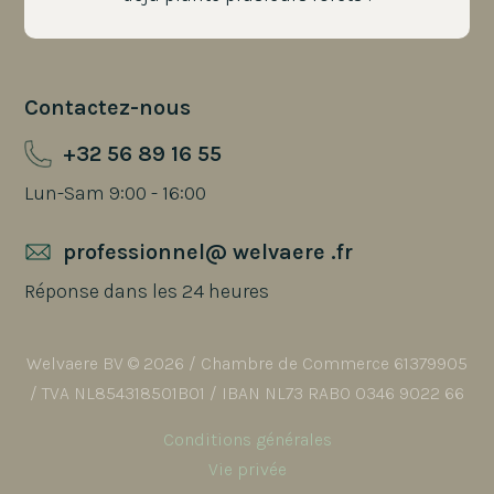
Contactez-nous
+32 56 89 16 55
Lun-Sam 9:00 - 16:00
professionnel@ welvaere .fr
Réponse dans les 24 heures
Welvaere BV © 2026 / Chambre de Commerce 61379905
/ TVA NL854318501B01 / IBAN NL73 RABO 0346 9022 66
Conditions générales
Vie privée