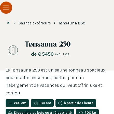
Saunas extérieurs
Tønsauna 250
Tønsauna 250
de
€
5450
excl. T.V.A.
Le Tønsauna 250 est un sauna tonneau spacieux
pour quatre personnes, parfait pour un
hébergement de vacances qui veut offrir luxe et
confort.
250 cm
180 cm
à partir de 1 heure
Disponible au bois ou à l'électricité
700 kg